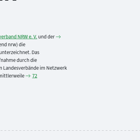
erband NRW e. V.
und der
end nrw) die
nterzeichnet. Das
ufnahme durch die
en Landesverbände im Netzwerk
ittlerweile
72